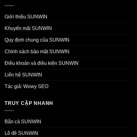
khác biệt so với đối thủ.
Giới thiệu SUNWIN
Khuyến mãi SUNWIN
Quy định chung của SUNWIN
Chính sách bảo mật SUNWIN
Điều khoản và điều kiện SUNWIN
Liên hệ SUNWIN
Những điểm mạnh nổi bật của nền tảng
Tác giả: Wowy SEO
TRUY CẬP NHANH
Chính sách bảo mật bảo Sunwin vệ người chơi
Trong cá cược trực tuyến, bảo mật thông tin cá nhân và giao
Bắn cá SUNWIN
dịch luôn được ưu tiên hàng đầu. Nhà cái đã đầu tư vào
công nghệ bảo mật tiên tiến để đảm bảo an toàn cho người
Lô đề SUNWIN