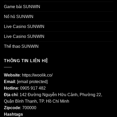
chơi với hệ thống mã hóa SSL 256-bit, chống gian lận và
Game bài SUNWIN
xác thực đa tầng.
Nổ hũ SUNWIN
Hệ thống bảo hiểm và chính sách bảo mật SUNWIN cam
kết bảo vệ thông tin khách hàng, không tiết lộ cho bên thứ
Live Casino SUNWIN
ba khi không có sự đồng ý. Người chơi yên tâm đặt cược
Live Casino SUNWIN
và xử lý giao dịch mà không lo về đánh cắp dữ liệu.
Thể thao SUNWIN
Đồng thời, quy định chung của SUNWIN là thường xuyên
cập nhật quy định và tiêu chuẩn bảo mật quốc tế, đảm bảo
THÔNG TIN LIÊN HỆ
tuân thủ pháp luật. Chính sách bảo mật minh bạch cùng
dịch vụ hỗ trợ nhanh chóng làm tăng độ tin cậy của nền
Website
:
https://woolik.co/
tảng này.
Email
:
[email protected]
Hotline
: 0905 917 482
Sunwin cung cấp kho game cá cược phong phú cho
Địa chỉ
: 142 Đường Nguyễn Hữu Cảnh, Phường 22,
mọi người chơi
Quận Bình Thạnh, TP. Hồ Chí Minh
Một trong những thành công lớn của SUNWIN chính là kho
Zipcode
: 700000
trò chơi đa dạng, phong phú, phù hợp với mọi sở thích và
Hashtags
đam mê giải trí của khách hàng. Từ các trò chơi bài đổi