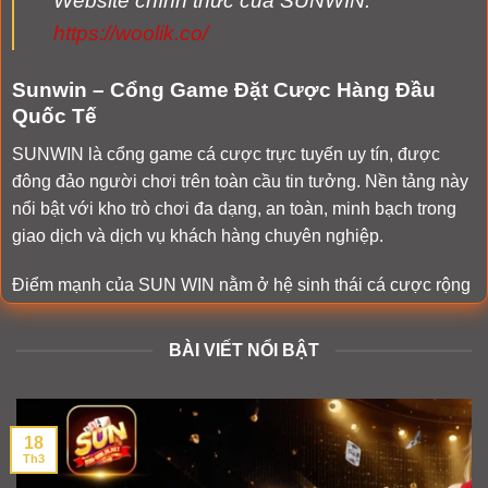
Website chính thức của SUNWIN:
https://woolik.co/
Sunwin – Cổng Game Đặt Cược Hàng Đầu
Quốc Tế
SUNWIN là cổng game cá cược trực tuyến uy tín, được
đông đảo người chơi trên toàn cầu tin tưởng. Nền tảng này
nổi bật với kho trò chơi đa dạng, an toàn, minh bạch trong
giao dịch và dịch vụ khách hàng chuyên nghiệp.
Điểm mạnh của SUN WIN nằm ở hệ sinh thái cá cược rộng
lớn, phù hợp với mọi đối tượng, từ giải trí đến các dịch vụ
tài chính liên quan. Hỗ trợ đa nền tảng, từ máy tính đến điện
BÀI VIẾT NỔI BẬT
thoại, nhà cái giúp người chơi dễ dàng trải nghiệm mọi lúc,
mọi nơi.
18
Nhờ những ưu điểm vượt trội này, trang game đã trở thành
Th3
lựa chọn hàng đầu cho trải nghiệm giải trí trực tuyến uy tín