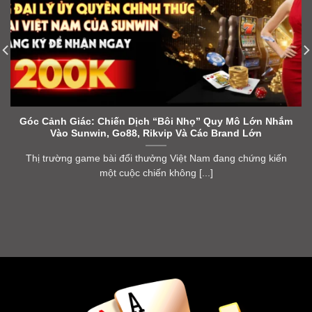
và tiện lợi. Hãy cùng khám phá chi tiết những điểm mạnh
nổi bật của cổng game này dưới đây.
Góc Cảnh Giác: Chiến Dịch “Bôi Nhọ” Quy Mô Lớn Nhắm
Vào Sunwin, Go88, Rikvip Và Các Brand Lớn
Thị trường game bài đổi thưởng Việt Nam đang chứng kiến
một cuộc chiến không [...]
Tổng quan về cổng game Sunwin
Điểm mạnh nổi bật của nền tảng game
Sunwin
SUNWIN có nhiều lợi ích giúp trở thành thương hiệu lớn
trong cá cược online, bao gồm trò chơi phong phú, chính