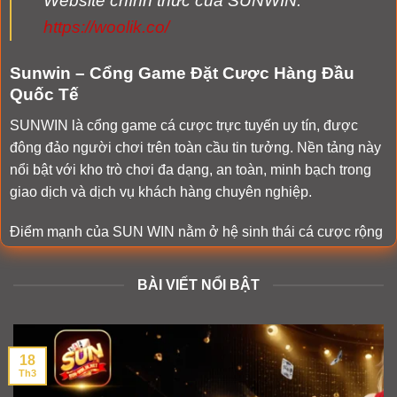
Website chính thức của SUNWIN:
https://woolik.co/
Sunwin – Cổng Game Đặt Cược Hàng Đầu
Quốc Tế
SUNWIN là cổng game cá cược trực tuyến uy tín, được
đông đảo người chơi trên toàn cầu tin tưởng. Nền tảng này
nổi bật với kho trò chơi đa dạng, an toàn, minh bạch trong
giao dịch và dịch vụ khách hàng chuyên nghiệp.
Điểm mạnh của SUN WIN nằm ở hệ sinh thái cá cược rộng
lớn, phù hợp với mọi đối tượng, từ giải trí đến các dịch vụ
tài chính liên quan. Hỗ trợ đa nền tảng, từ máy tính đến điện
BÀI VIẾT NỔI BẬT
thoại, nhà cái giúp người chơi dễ dàng trải nghiệm mọi lúc,
mọi nơi.
18
Nhờ những ưu điểm vượt trội này, trang game đã trở thành
Th3
lựa chọn hàng đầu cho trải nghiệm giải trí trực tuyến uy tín